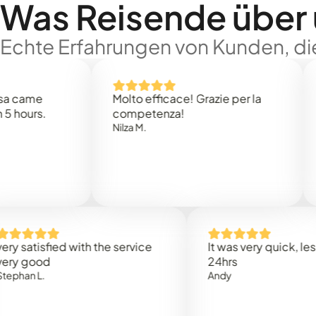
Was Reisende über
Echte Erfahrungen von Kunden, die
e
Molto efficace! Grazie per la
Thank
s.
competenza!
Mark N
Nilza M.
isfied with the service
It was very quick, less than
od
24hrs
.
Andy