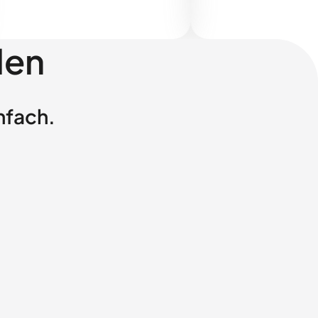
len
nfach.