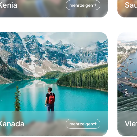
Kenia
Sau
mehr zeigen
Kanada
Vi
mehr zeigen