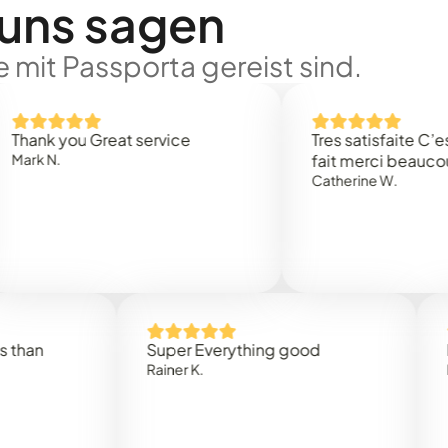
 uns sagen
 mit Passporta gereist sind.
 you Great service
Tres satisfaite C’est rap
.
fait merci beaucoup
Catherine W.
Super Everything good
Rapidez
Rainer K.
Marta R.