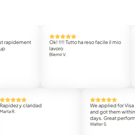
idement
Ok! !!!! Tutto ha reso facile il mio
Easy 
lavoro
Rene 
Blemir V.
 y claridad
We applied for Visa to Om
and got them within 3 work
days. Great performance!
Walter S.