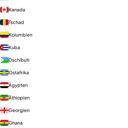
Kanada
Tschad
Kolumbien
Kuba
Dschibuti
Ostafrika
Ägypten
Äthiopien
Georgien
Ghana