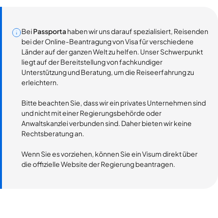
Bei
Passporta
haben wir uns darauf spezialisiert, Reisenden
bei der Online-Beantragung von Visa für verschiedene
Länder auf der ganzen Welt zu helfen. Unser Schwerpunkt
liegt auf der Bereitstellung von fachkundiger
Unterstützung und Beratung, um die Reiseerfahrung zu
erleichtern.
Bitte beachten Sie, dass wir ein privates Unternehmen sind
und nicht mit einer Regierungsbehörde oder
Anwaltskanzlei verbunden sind. Daher bieten wir keine
Rechtsberatung an.
Wenn Sie es vorziehen, können Sie ein Visum direkt über
die offizielle Website der Regierung beantragen.