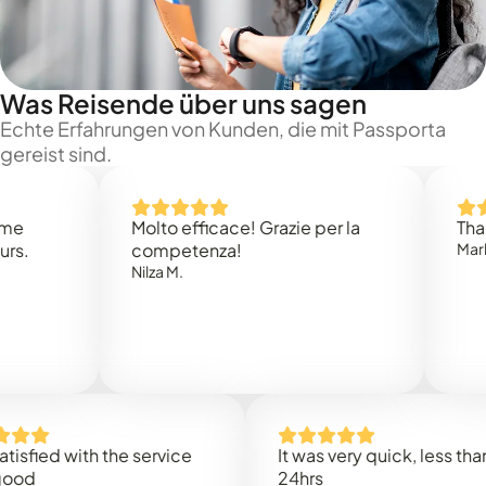
Was Reisende über uns sagen
Echte Erfahrungen von Kunden, die mit Passporta
gereist sind.
Molto efficace! Grazie per la
Thank you
competenza!
Mark N.
Nilza M.
ed with the service
It was very quick, less than
24hrs