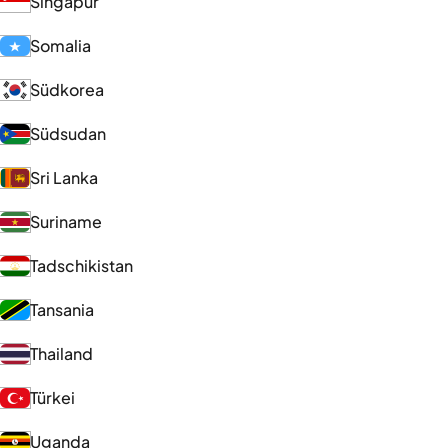
Singapur
Somalia
Südkorea
Südsudan
Sri Lanka
Suriname
Tadschikistan
Tansania
Thailand
Türkei
Uganda