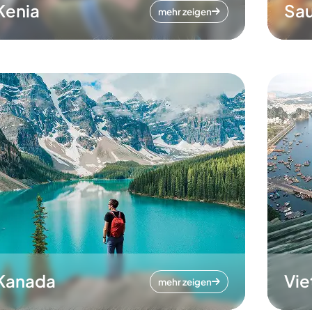
Kenia
Sau
mehr zeigen
Kanada
Vi
mehr zeigen