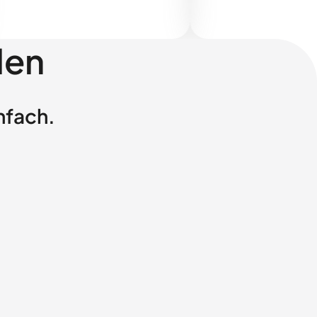
len
nfach.