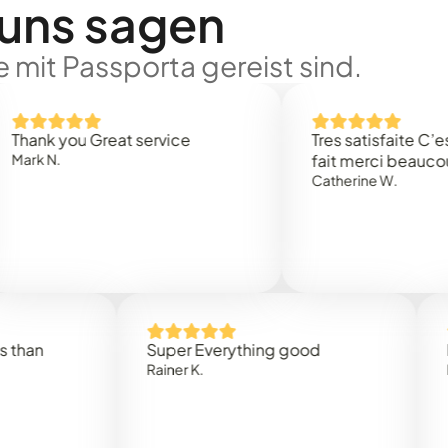
 uns sagen
 mit Passporta gereist sind.
you Great service
Tres satisfaite C’est rapi
.
fait merci beaucoup
Catherine W.
Super Everything good
Rapidez
Rainer K.
Marta R.