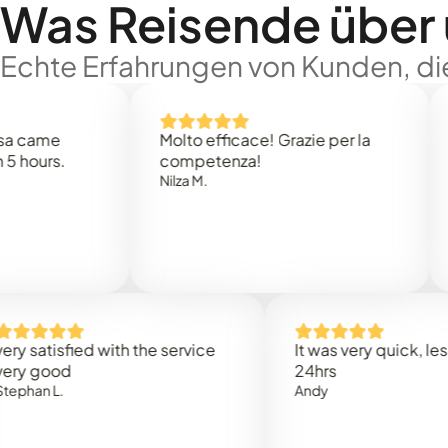
Was Reisende über
Echte Erfahrungen von Kunden, die
e
Molto efficace! Grazie per la
Thank 
.
competenza!
Mark N
Nilza M.
sfied with the service
It was very quick, less than
od
24hrs
.
Andy