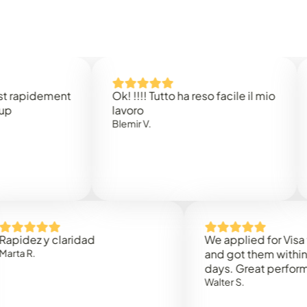
dement
Ok! !!!! Tutto ha reso facile il mio
Easy 
lavoro
Rene B
Blemir V.
 y claridad
We applied for Visa to Oma
and got them within 3 work
days. Great performance!
Walter S.