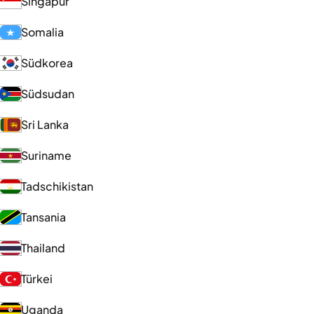
Singapur
Somalia
Südkorea
Südsudan
Sri Lanka
Suriname
Tadschikistan
Tansania
Thailand
Türkei
Uganda