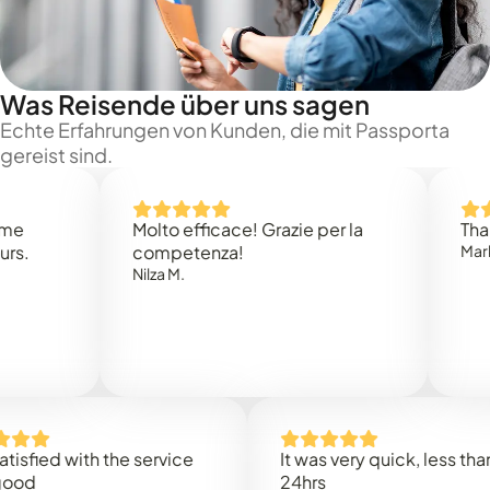
Was Reisende über uns sagen
Echte Erfahrungen von Kunden, die mit Passporta
gereist sind.
Molto efficace! Grazie per la
Thank you
competenza!
Mark N.
Nilza M.
ed with the service
It was very quick, less than
24hrs