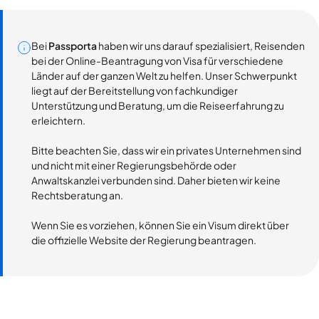
Bei
Passporta
haben wir uns darauf spezialisiert, Reisenden
bei der Online-Beantragung von Visa für verschiedene
Länder auf der ganzen Welt zu helfen. Unser Schwerpunkt
liegt auf der Bereitstellung von fachkundiger
Unterstützung und Beratung, um die Reiseerfahrung zu
erleichtern.
Bitte beachten Sie, dass wir ein privates Unternehmen sind
und nicht mit einer Regierungsbehörde oder
Anwaltskanzlei verbunden sind. Daher bieten wir keine
Rechtsberatung an.
Wenn Sie es vorziehen, können Sie ein Visum direkt über
die offizielle Website der Regierung beantragen.