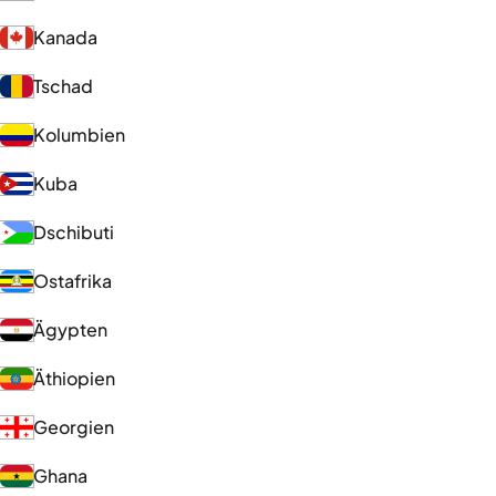
Kanada
Tschad
Kolumbien
Kuba
Dschibuti
Ostafrika
Ägypten
Äthiopien
Georgien
Ghana