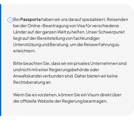
Bei
Passporta
haben wir uns darauf spezialisiert, Reisenden
bei der Online-Beantragung von Visa für verschiedene
Länder auf der ganzen Welt zu helfen. Unser Schwerpunkt
liegt auf der Bereitstellung von fachkundiger
Unterstützung und Beratung, um die Reiseerfahrung zu
erleichtern.
Bitte beachten Sie, dass wir ein privates Unternehmen sind
und nicht mit einer Regierungsbehörde oder
Anwaltskanzlei verbunden sind. Daher bieten wir keine
Rechtsberatung an.
Wenn Sie es vorziehen, können Sie ein Visum direkt über
die offizielle Website der Regierung beantragen.