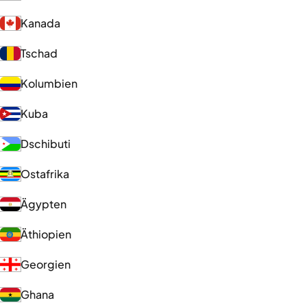
Kanada
Tschad
Kolumbien
Kuba
Dschibuti
Ostafrika
Ägypten
Äthiopien
Georgien
Ghana