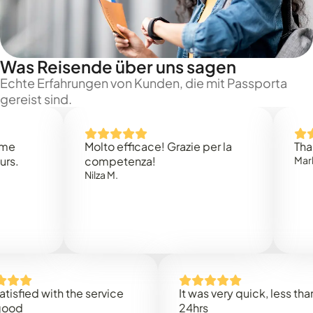
Was Reisende über uns sagen
Echte Erfahrungen von Kunden, die mit Passporta
gereist sind.
Molto efficace! Grazie per la
Thank you
competenza!
Mark N.
Nilza M.
ed with the service
It was very quick, less than
24hrs