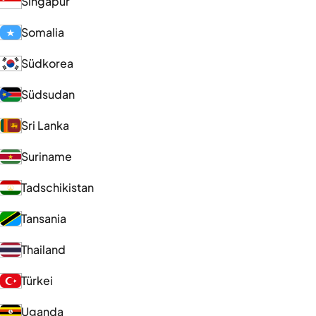
Singapur
Somalia
Südkorea
Südsudan
Sri Lanka
Suriname
Tadschikistan
Tansania
Thailand
Türkei
Uganda