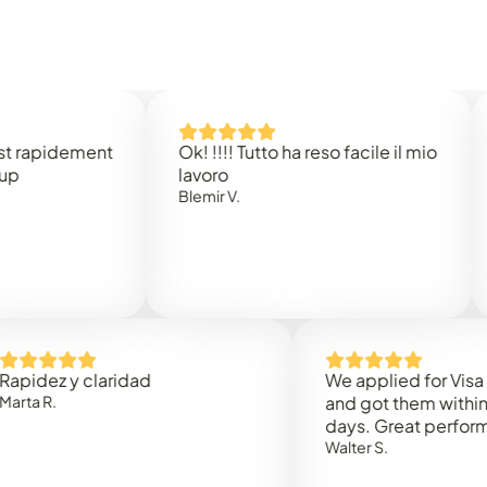
idement
Ok! !!!! Tutto ha reso facile il mio
Easy 
lavoro
Rene 
Blemir V.
 y claridad
We applied for Visa to Om
and got them within 3 work
days. Great performance!
Walter S.