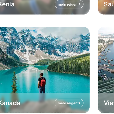
Kenia
Sau
mehr zeigen
Kanada
Vi
mehr zeigen