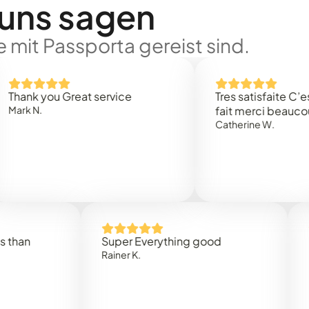
 uns sagen
 mit Passporta gereist sind.
 you Great service
Tres satisfaite C’est rap
.
fait merci beaucoup
Catherine W.
Super Everything good
Rapidez
Rainer K.
Marta R.