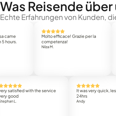
Was Reisende über
Echte Erfahrungen von Kunden, die
e
Molto efficace! Grazie per la
Thank
s.
competenza!
Mark N
Nilza M.
isfied with the service
It was very quick, less than
od
24hrs
L.
Andy