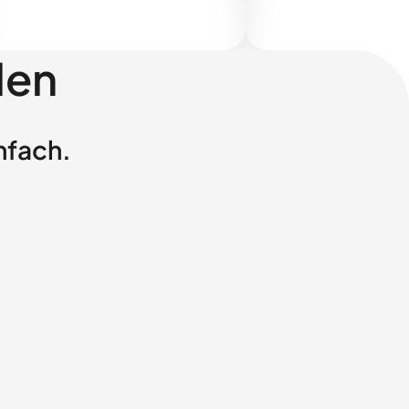
len
nfach.